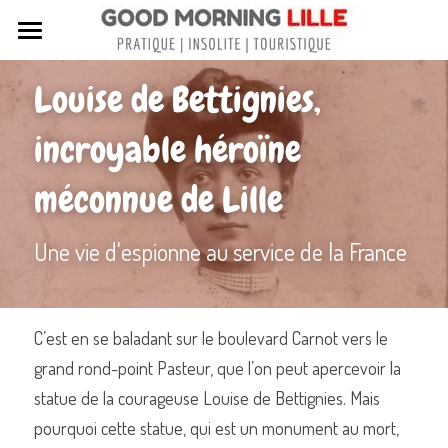
Tous nos articles
Louise de Bettignies, 
Sortir à Lille
incroyable héroïne 
Lille de A à Z
méconnue de Lille
Nos livres sur Lille
Une vie d'espionne au service de la France
Lille insolite et secret
Street Art à Lille
C’est en se baladant sur le boulevard Carnot vers le 
Toutes les rues de Lille
grand rond-point Pasteur, que l’on peut apercevoir la 
Contactez-nous
statue de la courageuse Louise de Bettignies. Mais 
pourquoi cette statue, qui est un monument au mort, 
Rechercher