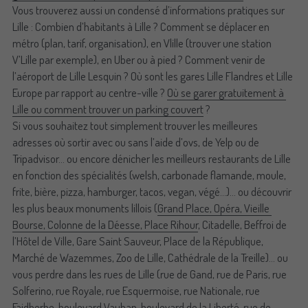
Vous trouverez aussi un condensé d’informations pratiques sur 
Lille : Combien d’habitants à Lille ? Comment se déplacer en 
métro (plan, tarif, organisation), en Vlille (trouver une station 
V’Lille par exemple), en Uber ou à pied ? Comment venir de 
l’aéroport de Lille Lesquin ? Où sont les gares Lille Flandres et Lille 
Europe par rapport au centre-ville ? 
Où se garer gratuitement à 
Lille ou comment trouver un parking couvert
 ?
Si vous souhaitez tout simplement trouver les meilleures 
adresses où sortir avec ou sans l’aide d’ovs, de Yelp ou de 
Tripadvisor… ou encore dénicher les meilleurs restaurants de Lille 
en fonction des spécialités (welsh, carbonade flamande, moule, 
frite, bière, pizza, hamburger, tacos, vegan, végé…)… ou découvrir 
les plus beaux monuments lillois (
Grand Place, Opéra, Vieille 
Bourse, Colonne de la Déesse, Place Rihour
, Citadelle, Beffroi de 
l’Hôtel de Ville, Gare Saint Sauveur, Place de la République, 
Marché de Wazemmes, Zoo de Lille, Cathédrale de la Treille)… ou 
vous perdre dans les rues de Lille (rue de Gand, rue de Paris, rue 
Solferino, rue Royale, rue Esquermoise, rue Nationale, rue 
Faidherbe, boulevard Vauban, boulevard de la Liberté, rue de 