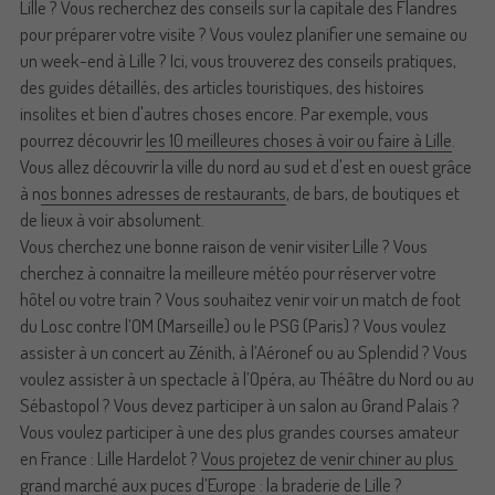
Lille ? Vous recherchez des conseils sur la capitale des Flandres 
pour préparer votre visite ? Vous voulez planifier une semaine ou 
un week-end à Lille ? Ici, vous trouverez des conseils pratiques, 
des guides détaillés, des articles touristiques, des histoires 
insolites et bien d'autres choses encore. Par exemple, vous 
pourrez découvrir 
les 10 meilleures choses à voir ou faire à Lille
.
Vous allez découvrir la ville du nord au sud et d'est en ouest grâce 
à n
os bonnes adresses de restaurants
, de bars, de boutiques et 
de lieux à voir absolument.
Vous cherchez une bonne raison de venir visiter Lille ? Vous 
cherchez à connaitre la meilleure météo pour réserver votre 
hôtel ou votre train ? Vous souhaitez venir voir un match de foot 
du Losc contre l’OM (Marseille) ou le PSG (Paris) ? Vous voulez 
assister à un concert au Zénith, à l’Aéronef ou au Splendid ? Vous 
voulez assister à un spectacle à l’Opéra, au Théâtre du Nord ou au 
Sébastopol ? Vous devez participer à un salon au Grand Palais ? 
Vous voulez participer à une des plus grandes courses amateur 
en France : Lille Hardelot ? 
Vous projetez de venir chiner au plus 
grand marché aux puces d’Europe : la braderie de Lille
 ?