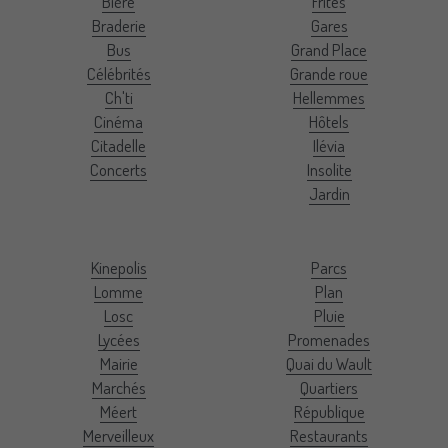
Bière
Frites
Braderie
Gares
Bus
Grand Place
Célébrités
Grande roue
Ch'ti
Hellemmes
Cinéma
Hôtels
Citadelle
Ilévia
Concerts
Insolite
Jardin
Kinepolis
Parcs
Lomme
Plan
Losc
Pluie
Lycées
Promenades
Mairie
Quai du Wault
Marchés
Quartiers
Méert
République
Merveilleux
Restaurants