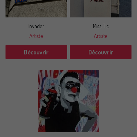
Invader
Miss Tic
Artiste
Artiste
Découvrir
Découvrir