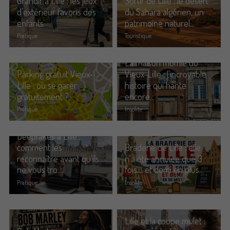
Grandir à Lille : les jeux
Sortir de Lille : le désert
d’extérieur favoris des
du Sahara algérien, un
enfants
patrimoine naturel...
Pratique
Touristique
Commander un de nos livres sur Lille
La maison momie du
Parking gratuit Vieux-
Vieux-Lille : l'incroyable
Lille : où se garer
histoire qui hante
gratuitement ?
encore...
Pratique
Insolite
Deepfakes à Lille :
comment les
Braderie de Lille : elle
reconnaître avant qu'ils
n’a été annulée que 3
ne vous tro...
fois… et demi en plus...
Pratique
Insolite
Lille et la coupe mulet :