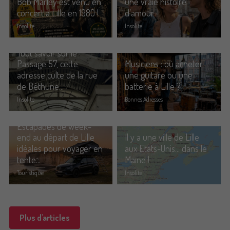
Bob Marley est venu en
une vraie histoire
concert à Lille en 1980 !
d’amour
Insolite
Insolite
Tout savoir sur le
Passage 57, cette
Musiciens : où acheter
adresse culte de la rue
une guitare ou une
de Béthune...
batterie à Lille ?
Insolite
Bonnes Adresses
Escapades de week-
end au départ de Lille
Il y a une ville de Lille
idéales pour voyager en
aux Etats-Unis... dans le
tente...
Maine !
Touristique
Insolite
Plus d'articles