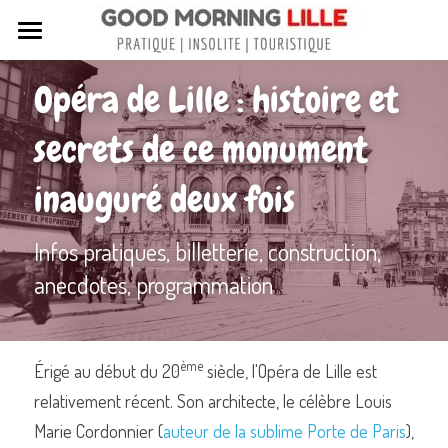
Tous nos articles
Opéra de Lille : histoire et 
Sortir à Lille
secrets de ce monument 
Lille de A à Z
inauguré deux fois
Nos livres sur Lille
Infos pratiques, billetterie, construction, 
Lille insolite et secret
anecdotes, programmation
Street Art à Lille
Toutes les rues de Lille
ème
Érigé au début du 20
 siècle, l'Opéra de Lille est 
Contactez-nous
relativement récent. Son architecte, le célèbre Louis 
Marie Cordonnier (
auteur de la sublime Porte de Paris
), 
Rechercher