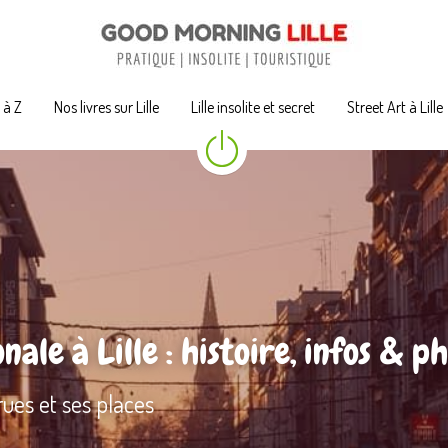
A à Z
A à Z
Nos livres sur Lille
Nos livres sur Lille
Lille insolite et secret
Lille insolite et secret
Street Art à Lille
Street Art à Lille
ale à Lille : histoire, infos & p
 rues et ses places