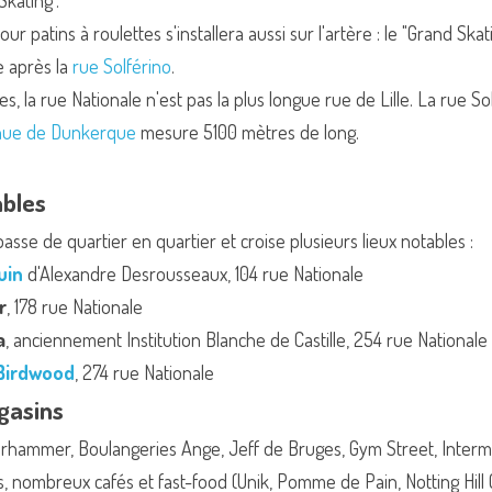
 Skating".
r patins à roulettes s'installera aussi sur l'artère : le "Grand Skating
e après la 
rue Solférino
.
s, la rue Nationale n'est pas la plus longue rue de Lille. La rue So
nue de Dunkerque
 mesure 5100 mètres de long.
ables
passe de quartier en quartier et croise plusieurs lieux notables :
uin
 d'Alexandre Desrousseaux, 104 rue Nationale
r
, 178 rue Nationale
a
, anciennement Institution Blanche de Castille, 254 rue Nationale
Birdwood
, 274 rue Nationale
asins
arhammer, Boulangeries Ange, Jeff de Bruges, Gym Street, Interm
, nombreux cafés et fast-food (Unik, Pomme de Pain, Notting Hill Co