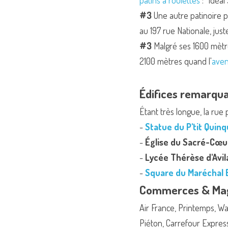
patins à roulettes
 : "Idéal
#3
 Une autre patinoire pou
au 197 rue Nationale, just
#3
 Malgré ses 1600 mètre
2100 mètres quand l'
ave
Édifices remarqu
Étant très longue, la rue 
- 
Statue du P'tit Quinq
- 
Église du Sacré-Cœu
- 
Lycée Thérèse d'Avil
- 
Square du Maréchal 
Commerces & Mag
Air France, Printemps, W
Piéton, Carrefour Express