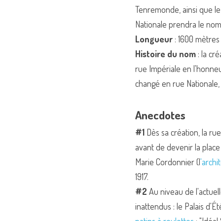
Tenremonde, ainsi que le j
Nationale prendra le n
Longueur
 : 1600 mètres
Histoire du nom
 : la c
rue Impériale en l'honneu
changé en rue Nationale, 
Anecdotes
#1
 Dès sa création, la r
avant de devenir la place
Marie Cordonnier (l
'archi
1917.
#2
 Au niveau de l'actuel
inattendus : le Palais d'É