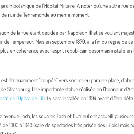
ardin botanique de l'Hôpital Militaire. A noter qu'une autre rue de L
om de rue de Tenremonde au même moment.
réation de la rue étant décidée par Napoléon III et se voulant majes
r de l'empereur. Mais en septembre 1870, à la fin du règne de ce 
plus en cohérence avec l'esprit républicain désormais installé en 
ue est étonnamment "coupée" vers son milieu par une place, d'abo
 de Strasbourg. Une importante statue réalisée en l'honneur d'Achil
tecte de l'Opéra de Lille
) y sera installée en 1894 avant d'être détr
le avenue Foch, les squares Foch et Dutilleul ont accueilli plusieurs
té de 1903 à 1943 (salle de spectacles très prisée des Lillois) mais a