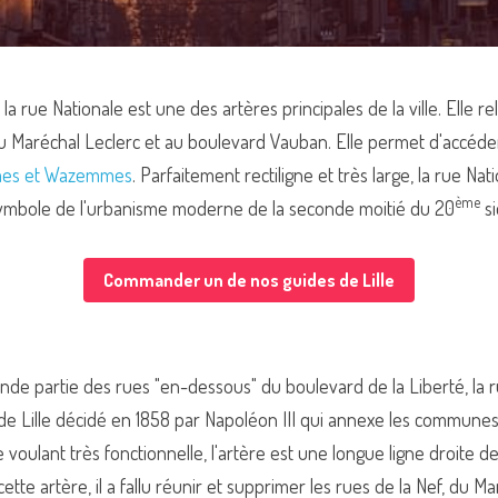
la rue Nationale est une des artères principales de la ville. Elle rel
du Maréchal Leclerc et au boulevard Vauban. Elle permet d'accéder 
mes et Wazemmes
. Parfaitement rectiligne et très large, la rue Nat
ème
ymbole de l'urbanisme moderne de la seconde moitié du 20
 s
Commander un de nos guides de Lille
de partie des rues "en-dessous" du boulevard de la Liberté, la r
 de Lille décidé en 1858 par Napoléon III qui annexe les commune
oulant très fonctionnelle, l'artère est une longue ligne droite de 
ette artère, il a fallu réunir et supprimer les rues de la Nef, du M