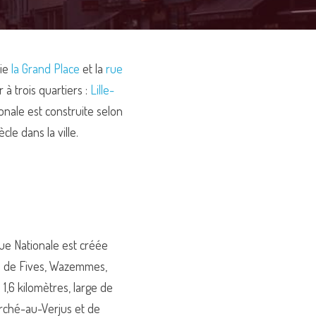
ie 
la Grand Place
 et la 
rue 
à trois quartiers : 
Lille-
ionale est construite selon 
iècle dans la ville.
ue Nationale est créée 
s de Fives, Wazemmes, 
1,6 kilomètres, large de 
arché-au-Verjus et de 