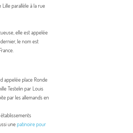
ille parallèle à la rue 
tueuse, elle est appelée 
dernier, le nom est 
France.
rd appelée place Ronde 
le Testelin par Louis 
uite par les allemands en 
 établissements 
ussi une 
patinoire pour 