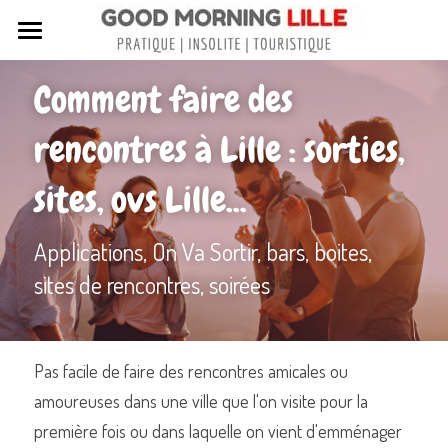
Tous nos articles
Comment faire des 
Sortir à Lille
rencontres à Lille : sorties, 
Lille de A à Z
sites, ovs Lille...
Nos livres sur Lille
Applications, On Va Sortir, bars, boites, 
Lille insolite et secret
sites de rencontres, soirées
Street Art à Lille
Toutes les rues de Lille
Pas facile de faire des rencontres amicales ou 
Contactez-nous
amoureuses dans une ville que l'on visite pour la 
première fois ou dans laquelle on vient d'emménager 
Rechercher