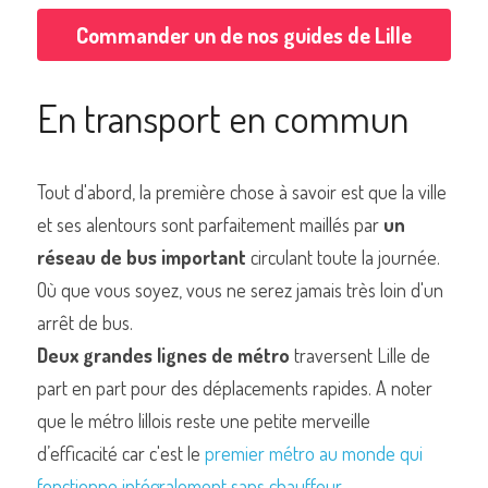
Commander un de nos guides de Lille
En transport en commun
Commander un de nos livres sur Lille
Tout d'abord, la première chose à savoir est que la ville 
et ses alentours sont parfaitement maillés par 
un 
réseau de bus important
 circulant toute la journée. 
Où que vous soyez, vous ne serez jamais très loin d'un 
arrêt de bus.
Deux grandes lignes de métro
 traversent Lille de 
part en part pour des déplacements rapides. A noter 
que le métro lillois reste une petite merveille 
d’efficacité car c'est le 
premier métro au monde qui 
fonctionne intégralement sans chauffeur
.