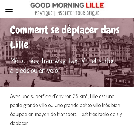
Tous nos articles
Comment se déplacer dans 
Sortir à Lille
Lille
Lille de A à Z
Métro, Bus, Tramway, Taxi, Vtc et surtout... 
Nos livres sur Lille
à pieds ou en vélo
Lille insolite et secret
Street Art à Lille
Avec une superficie d'environ 35 km², Lille est une 
Toutes les rues de Lille
petite grande ville ou une grande petite ville très bien 
équipée en moyen de transport. Il est très facile de s'y 
Contactez-nous
déplacer.
Rechercher