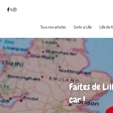
Tous nos articles
Tous nos articles
Sortir à Lille
Sortir à Lille
Lille de 
Lille de 
Faites de Li
car !