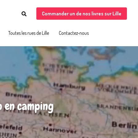
Commander un de nos livres sur Lille
Commander un de nos livres sur Lille
Toutes les rues de Lille
Toutes les rues de Lille
Contactez-nous
Contactez-nous
p en camping 