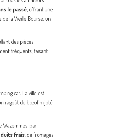
ur tous les amateurs 
ns le passé
, offrant une 
de la Vieille Bourse, un 
lant des pièces 
ent fréquents, faisant 
ing car. La ville est 
un ragoût de bœuf mijoté 
 de Wazemmes, par 
duits frais
, de fromages 