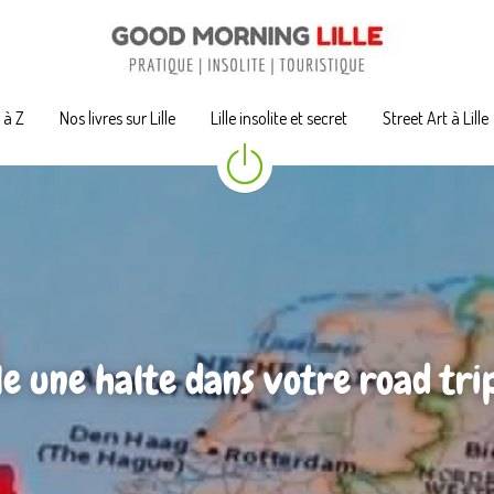
A à Z
A à Z
Nos livres sur Lille
Nos livres sur Lille
Lille insolite et secret
Lille insolite et secret
Street Art à Lille
Street Art à Lille
lle une halte dans votre road tri