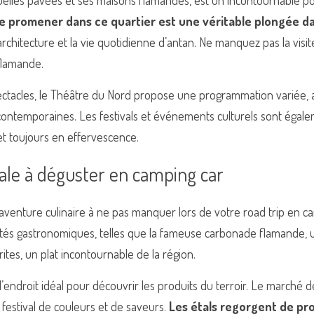
ruelles pavées et ses maisons flamandes, est un incontournable po
e promener dans ce quartier est une véritable plongée da
rchitecture et la vie quotidienne d’antan. Ne manquez pas la visite 
flamande.
ctacles, le Théâtre du Nord propose une programmation variée, al
contemporaines. Les festivals et événements culturels sont égalem
 et toujours en effervescence.
ale à déguster en camping car
e aventure culinaire à ne pas manquer lors de votre road trip en camp
ités gastronomiques, telles que la fameuse carbonade flamande, 
frites, un plat incontournable de la région.
’endroit idéal pour découvrir les produits du terroir. Le marché
 festival de couleurs et de saveurs. 
Les étals regorgent de pro