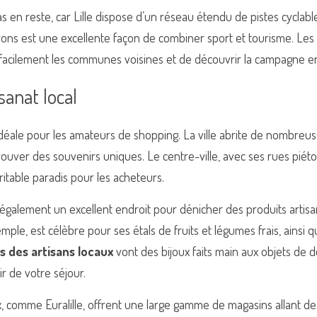
s en reste, car Lille dispose d’un réseau étendu de pistes cyclable
ons est une excellente façon de combiner sport et tourisme. Les it
facilement les communes voisines et de découvrir la campagne e
sanat local
 idéale pour les amateurs de shopping. La ville abrite de nombreuse
trouver des souvenirs uniques. Le centre-ville, avec ses rues piéto
itable paradis pour les acheteurs.
également un excellent endroit pour dénicher des produits artisa
ple, est célèbre pour ses étals de fruits et légumes frais, ainsi q
s des artisans locaux
 vont des bijoux faits main aux objets de d
 de votre séjour.
 comme Euralille, offrent une large gamme de magasins allant de