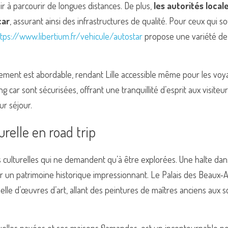
oir à parcourir de longues distances. De plus, 
les autorités local
car
, assurant ainsi des infrastructures de qualité. Pour ceux qui so
tps://www.libertium.fr/vehicule/autostar
 propose une variété d
nnement est abordable, rendant Lille accessible même pour les vo
ng car sont sécurisées, offrant une tranquillité d’esprit aux visiteur
ur séjour.
relle en road trip
 culturelles qui ne demandent qu’à être explorées. Une halte dans c
r un patrimoine historique impressionnant. Le Palais des Beaux-Ar
elle d’œuvres d’art, allant des peintures de maîtres anciens aux sc