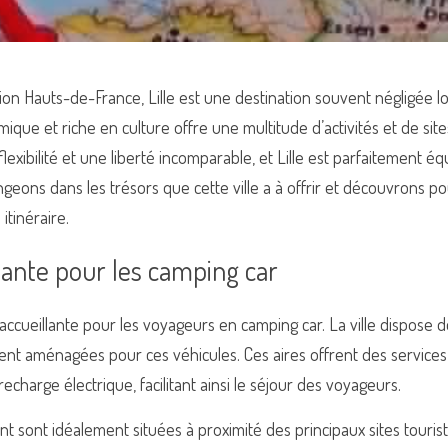
on Hauts-de-France, Lille est une destination souvent négligée lor
mique et riche en culture offre une multitude d’activités et de sit
xibilité et une liberté incomparable, et Lille est parfaitement équ
ons dans les trésors que cette ville a à offrir et découvrons pou
itinéraire.
llante pour les camping car
t accueillante pour les voyageurs en camping car. La ville dispose
t aménagées pour ces véhicules. Ces aires offrent des services e
echarge électrique, facilitant ainsi le séjour des voyageurs.
t sont idéalement situées à proximité des principaux sites tourist