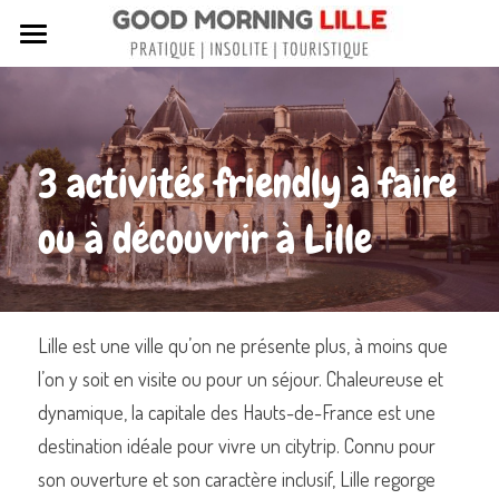
Tous nos articles
Sortir à Lille
3 activités friendly à faire 
Lille de A à Z
ou à découvrir à Lille
Nos livres sur Lille
Lille insolite et secret
Street Art à Lille
Lille est une ville qu’on ne présente plus, à moins que 
l’on y soit en visite ou pour un séjour. Chaleureuse et 
Toutes les rues de Lille
dynamique, la capitale des Hauts-de-France est une 
Contactez-nous
destination idéale pour vivre un citytrip. Connu pour 
son ouverture et son caractère inclusif, Lille regorge 
Rechercher