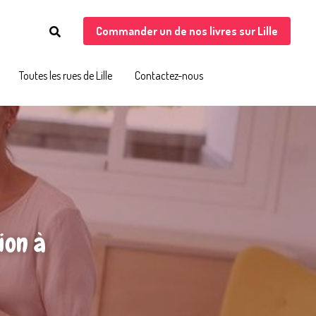
Commander un de nos livres sur Lille
Commander un de nos livres sur Lille
Toutes les rues de Lille
Toutes les rues de Lille
Contactez-nous
Contactez-nous
on à 