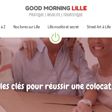
A à Z
A à Z
Nos livres sur Lille
Nos livres sur Lille
Lille insolite et secret
Lille insolite et secret
Street Art à Lille
Street Art à Lille
les clés pour réussir une colocati