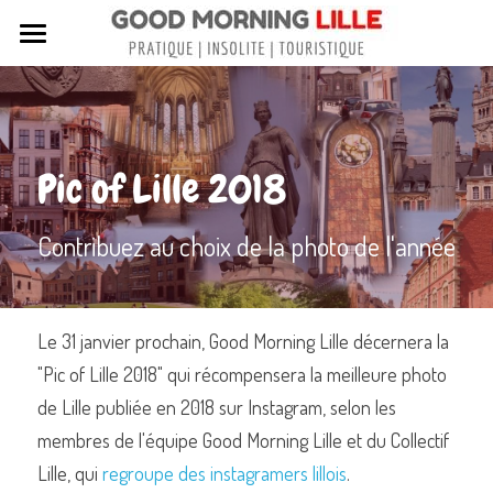
Tous nos articles
Sortir à Lille
Pic of Lille 2018
Lille de A à Z
Nos livres sur Lille
Contribuez au choix de la photo de l'année
Lille insolite et secret
Street Art à Lille
Le 31 janvier prochain, Good Morning Lille décernera la 
"Pic of Lille 2018" qui récompensera la meilleure photo 
Toutes les rues de Lille
de Lille publiée en 2018 sur Instagram, selon les 
Contactez-nous
membres de l'équipe Good Morning Lille et du Collectif 
Lille, qui 
regroupe des instagramers lillois
.
Rechercher