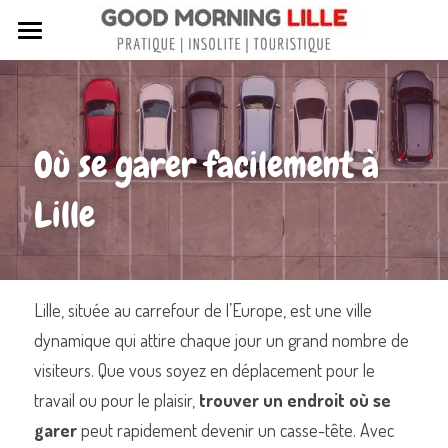
Tous nos articles
Sortir à Lille
Où se garer facilement à 
Lille de A à Z
Lille
Nos livres sur Lille
Lille insolite et secret
Street Art à Lille
Lille, située au carrefour de l’Europe, est une ville 
dynamique qui attire chaque jour un grand nombre de 
Toutes les rues de Lille
visiteurs. Que vous soyez en déplacement pour le 
Contactez-nous
travail ou pour le plaisir, 
trouver un endroit où se 
garer
 peut rapidement devenir un casse-tête. Avec 
Rechercher