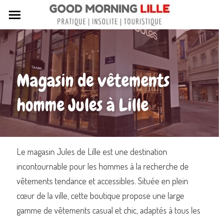
Tous nos articles
Sortir à Lille
Magasin de vêtements 
Lille de A à Z
homme Jules à Lille
Nos livres sur Lille
Lille insolite et secret
Street Art à Lille
Le magasin Jules de Lille est une destination 
incontournable pour les hommes à la recherche de 
Toutes les rues de Lille
vêtements tendance et accessibles. Située en plein 
Contactez-nous
cœur de la ville, cette boutique propose une large 
gamme de vêtements casual et chic, adaptés à tous les 
Rechercher