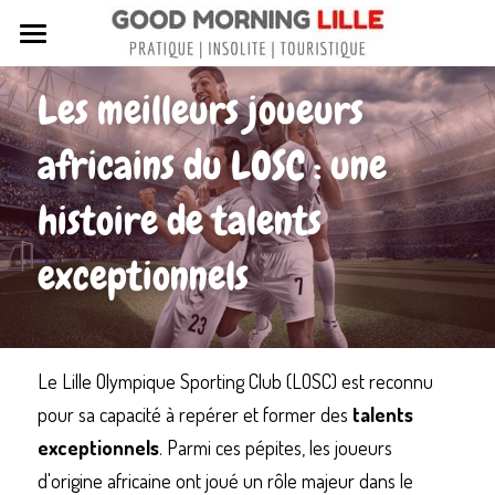
Tous nos articles
Les meilleurs joueurs 
Sortir à Lille
africains du LOSC : une 
Lille de A à Z
histoire de talents 
Nos livres sur Lille
exceptionnels
Lille insolite et secret
Street Art à Lille
Le Lille Olympique Sporting Club (LOSC) est reconnu 
Toutes les rues de Lille
pour sa capacité à repérer et former des 
talents 
Contactez-nous
exceptionnels
. Parmi ces pépites, les joueurs 
d'origine africaine ont joué un rôle majeur dans le 
Rechercher