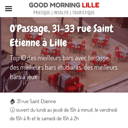
Tous nos articles
O'Passage, 31-33 rue Saint 
Sortir à Lille
Etienne à Lille
Lille de A à Z
Top 10 des meilleurs bars avec terrasse, 
Nos livres sur Lille
des meilleurs bars étudiants, des meilleurs 
Lille insolite et secret
bars à jeux
Street Art à Lille
Toutes les rues de Lille
🏠 31 rue Saint Etienne
🕟 ouvert du lundi au jeudi de 15h à minuit, le vendredi 
Contactez-nous
de 15h à 1h et le samedi de 15h à 2h
Rechercher