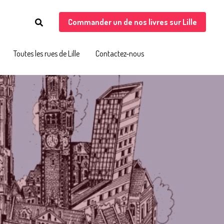
Commander un de nos livres sur Lille
Commander un de nos livres sur Lille
Toutes les rues de Lille
Toutes les rues de Lille
Contactez-nous
Contactez-nous