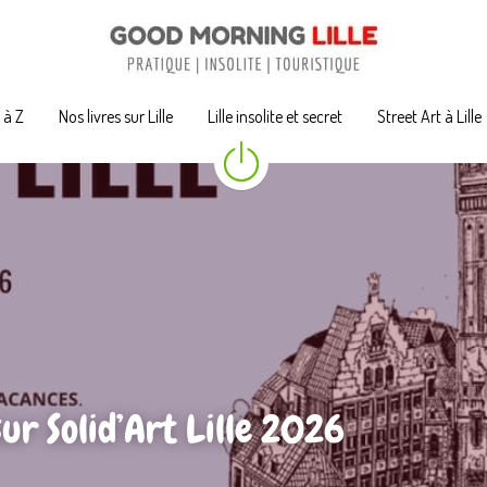
A à Z
A à Z
Nos livres sur Lille
Nos livres sur Lille
Lille insolite et secret
Lille insolite et secret
Street Art à Lille
Street Art à Lille
sur Solid’Art Lille 2026