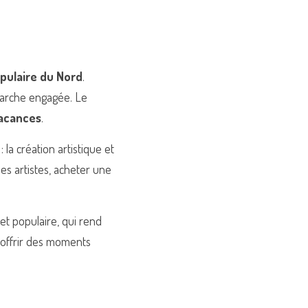
pulaire du Nord
. 
arche engagée. Le 
vacances
.
a création artistique et 
s artistes, acheter une 
t populaire, qui rend 
 offrir des moments 