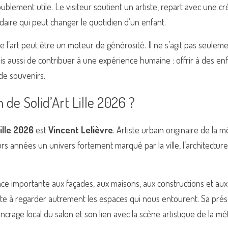
lement utile. Le visiteur soutient un artiste, repart avec une créa
idaire qui peut changer le quotidien d’un enfant.
ue l’art peut être un moteur de générosité. Il ne s’agit pas seule
s aussi de contribuer à une expérience humaine : offrir à des e
de souvenirs.
n de Solid’Art Lille 2026 ?
Lille 2026
 est 
Vincent Lelièvre
. Artiste urbain originaire de la métr
s années un univers fortement marqué par la ville, l’architecture 
ce importante aux façades, aux maisons, aux constructions et aux 
nvite à regarder autrement les espaces qui nous entourent. Sa pr
ancrage local du salon et son lien avec la scène artistique de la métr