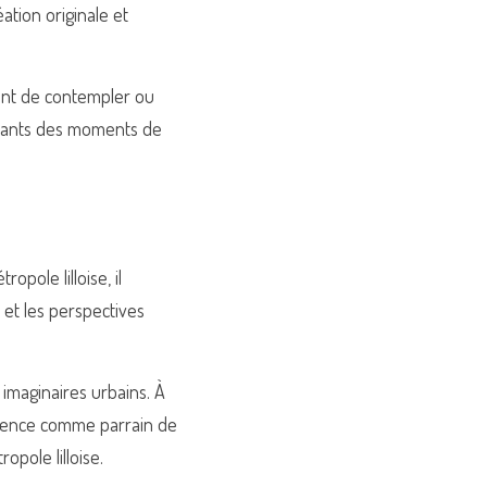
tion originale et 
ment de contempler ou 
nfants des moments de 
opole lilloise, il 
et les perspectives 
imaginaires urbains. À 
ésence comme parrain de 
opole lilloise.