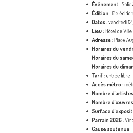
Événement
 : Solid
Édition
 : 12e éditio
Dates
 : vendredi 1
Lieu
 : Hôtel de Ville
Adresse
 : Place Au
Horaires du vend
Horaires du same
Horaires du dima
Tarif
 : entrée libre
Accès métro
 : mét
Nombre d’artiste
Nombre d’œuvres
Surface d’exposit
Parrain 2026
 : Vi
Cause soutenue
 