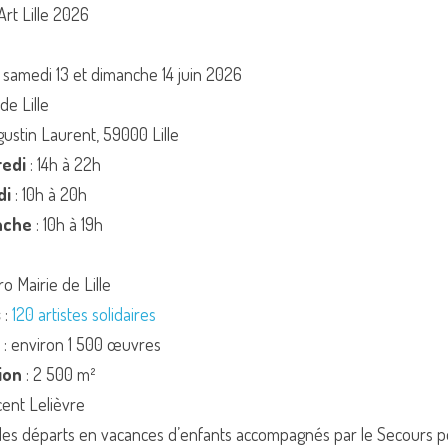
’Art Lille 2026
n
2, samedi 13 et dimanche 14 juin 2026
 de Lille
gustin Laurent, 59000 Lille
redi
 : 14h à 22h
di
 : 10h à 20h
nche
 : 10h à 19h
ro Mairie de Lille
s
 : 
120 artistes solidaires
 : environ 1 500 œuvres
ion
 : 2 500 m²
ncent Lelièvre
: les départs en vacances d’enfants accompagnés par le Secours 