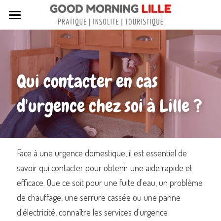
Tous nos articles
Sortir à Lille
Qui contacter en cas 
Lille de A à Z
d'urgence chez soi à Lille ?
Nos livres sur Lille
Lille insolite et secret
Street Art à Lille
Face à une urgence domestique, il est essentiel de 
savoir qui contacter pour obtenir une aide rapide et 
Toutes les rues de Lille
efficace. Que ce soit pour une fuite d'eau, un problème 
Contactez-nous
de chauffage, une serrure cassée ou une panne 
d'électricité, connaître les services d'urgence 
Rechercher