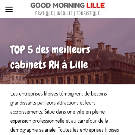
Tous nos articles
Sortir à Lille
TOP 5 des meilleurs 
Lille de A à Z
cabinets RH à Lille
Nos livres sur Lille
Lille insolite et secret
Street Art à Lille
Les entreprises lilloises témoignent de besoins 
grandissants par leurs attractions et leurs 
Toutes les rues de Lille
accroissements. Situé dans une ville en pleine 
Contactez-nous
expansion professionnelle et au carrefour de la 
démographie salariale. Toutes les entreprises lilloises 
Rechercher