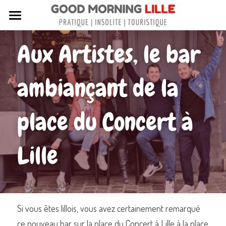
Tous nos articles
Aux Artistes, le bar 
Sortir à Lille
ambiançant de la 
Lille de A à Z
Nos livres sur Lille
place du Concert à 
Lille insolite et secret
Lille
Street Art à Lille
Toutes les rues de Lille
Contactez-nous
Si vous êtes lillois, vous avez certainement remarqué 
ce nouveau bar sur la place du Concert à Lille à la place 
Rechercher