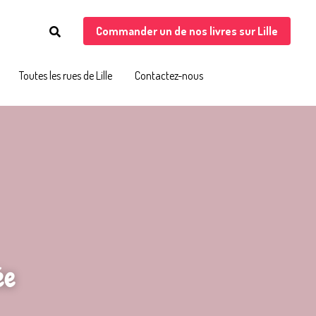
Commander un de nos livres sur Lille
Commander un de nos livres sur Lille
Toutes les rues de Lille
Toutes les rues de Lille
Contactez-nous
Contactez-nous
ée