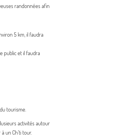
ueuses randonnées afin 
viron 5 km, il faudra 
public et il faudra 
du tourisme. 
usieurs activités autour 
 un Ch’ti tour. 