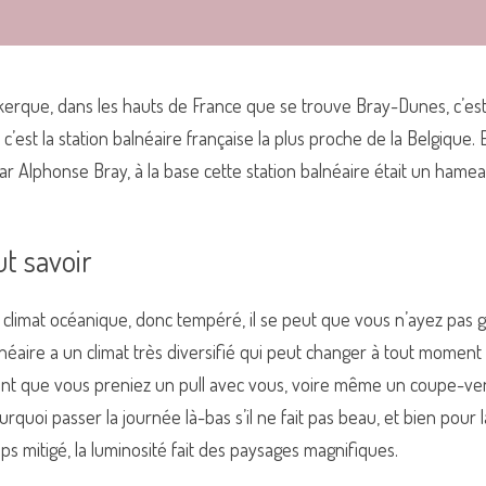
kerque, dans les hauts de France que se trouve Bray-Dunes, c’est 
, c’est la station balnéaire française la plus proche de la Belgique. 
 Alphonse Bray, à la base cette station balnéaire était un hamea
t savoir 
un climat océanique, donc tempéré, il se peut que vous n’ayez pas g
néaire a un climat très diversifié qui peut changer à tout moment e
ant que vous preniez un pull avec vous, voire même un coupe-vent
quoi passer la journée là-bas s’il ne fait pas beau, et bien pour 
s mitigé, la luminosité fait des paysages magnifiques. 