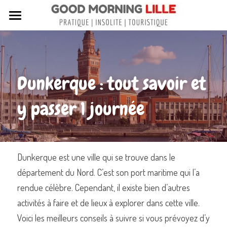
Tous nos articles
Sortir à Lille
Dunkerque : tout savoir et 
Lille de A à Z
y passer 1 journée
Nos livres sur Lille
Lille insolite et secret
Street Art à Lille
Dunkerque est une ville qui se trouve dans le 
département du Nord. C’est son port maritime qui l’a 
Toutes les rues de Lille
rendue célèbre. Cependant, il existe bien d’autres 
Contactez-nous
activités à faire et de lieux à explorer dans cette ville. 
Voici les meilleurs conseils à suivre si vous prévoyez d’y 
Rechercher