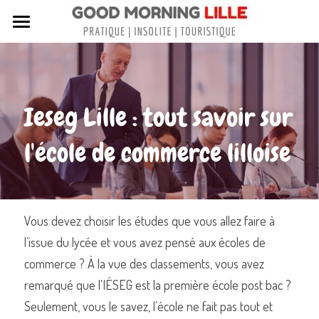
Tous nos articles
Sortir à Lille
Ieseg Lille : tout savoir sur 
Lille de A à Z
l'école de commerce lilloise
Nos livres sur Lille
Lille insolite et secret
Street Art à Lille
Vous devez choisir les études que vous allez faire à 
l’issue du lycée et vous avez pensé aux écoles de 
Toutes les rues de Lille
commerce ? À la vue des classements, vous avez 
Contactez-nous
remarqué que l'IÉSEG est la première école post bac ? 
Seulement, vous le savez, l’école ne fait pas tout et 
Rechercher