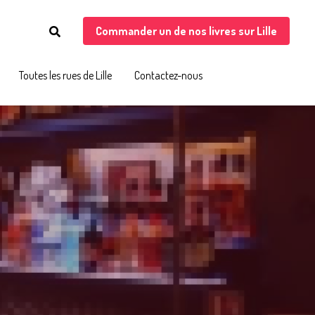
Commander un de nos livres sur Lille
Commander un de nos livres sur Lille
Toutes les rues de Lille
Toutes les rues de Lille
Contactez-nous
Contactez-nous