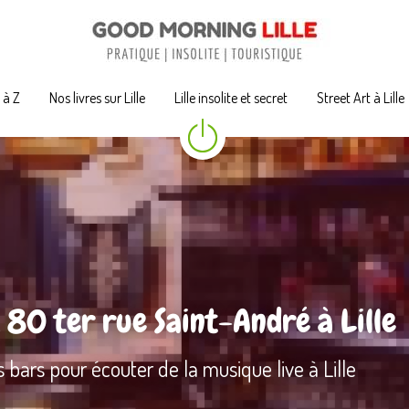
A à Z
A à Z
Nos livres sur Lille
Nos livres sur Lille
Lille insolite et secret
Lille insolite et secret
Street Art à Lille
Street Art à Lille
 
80 ter rue Saint-André à Lille
 bars pour écouter de la musique live à Lille