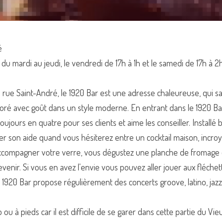
é
 du mardi au jeudi, le vendredi de 17h à 1h et le samedi de 17h à 2
a rue Saint-André, le 1920 Bar est une adresse chaleureuse, qui sait a
coré avec goût dans un style moderne. En entrant dans le 1920 Bar, 
oujours en quatre pour ses clients et aime les conseiller. Installé 
r son aide quand vous hésiterez entre un cocktail maison, incroy
compagner votre verre, vous dégustez une planche de fromage o
enir. Si vous en avez l'envie vous pouvez aller jouer aux fléche
 le 1920 Bar propose régulièrement des concerts groove, latino, jaz
ou à pieds car il est difficile de se garer dans cette partie du Vieu