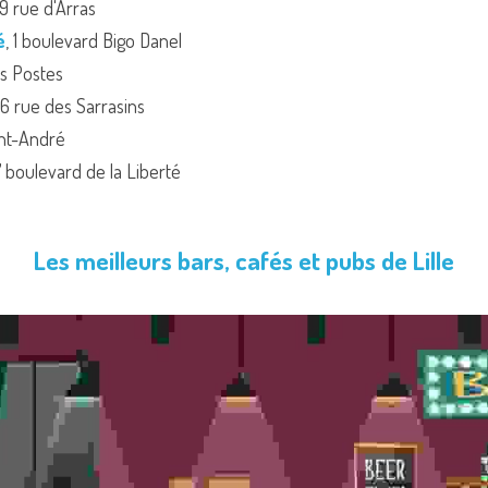
49 rue d'Arras
é
, 1 boulevard Bigo Danel
es Postes
6 rue des Sarrasins
int-André
7 boulevard de la Liberté
Les meilleurs bars, cafés et pubs de Lille