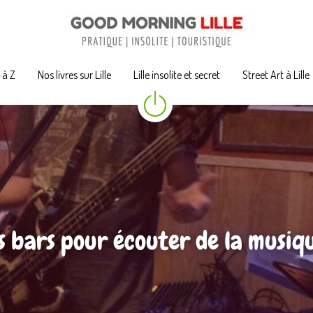
A à Z
A à Z
Nos livres sur Lille
Nos livres sur Lille
Lille insolite et secret
Lille insolite et secret
Street Art à Lille
Street Art à Lille
s bars pour écouter de la musique