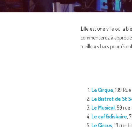
Lille est une ville où la 
commencerez à apprécier l
meilleurs bars pour écoute
Le Cirque
,
139 Rue
Le Bistrot de St S
Le Musical
, 59 rue
Le caf&diskaire
, 
Le Circus
, 13 rue H