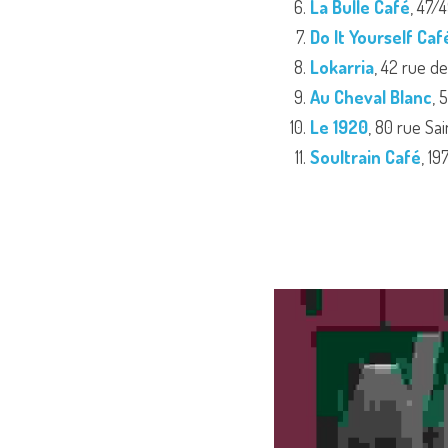
La Bulle Café
, 47/
Do It Yourself Caf
Lokarria
, 42 rue d
Au Cheval Blanc
,
5
Le 1920
, 80 rue Sa
Soultrain Café
, 19