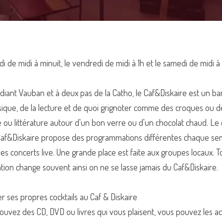
i de midi à minuit, le vendredi de midi à 1h et le samedi de midi à
udiant Vauban et à deux pas de la Catho, le Caf&Diskaire est un bar
que, de la lecture et de quoi grignoter comme des croques ou des 
 ou littérature autour d'un bon verre ou d'un chocolat chaud. Le c
e Caf&Diskaire propose des programmations différentes chaque s
s concerts live. Une grande place est faite aux groupes locaux. 
tion change souvent ainsi on ne se lasse jamais du Caf&Diskaire.
r ses propres cocktails au Caf & Diskaire
rouvez des CD, DVD ou livres qui vous plaisent, vous pouvez les ac