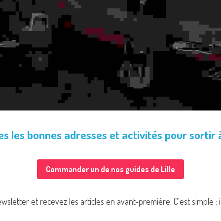
s les bonnes adresses et activités pour sortir à
Commander un de nos guides de Lille
letter et recevez les articles en avant-première. C'est simple :