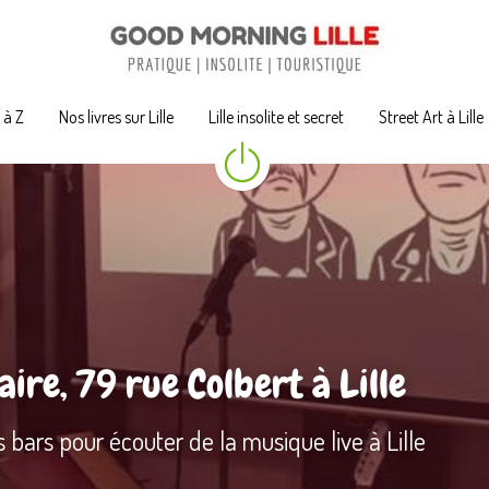
A à Z
A à Z
Nos livres sur Lille
Nos livres sur Lille
Lille insolite et secret
Lille insolite et secret
Street Art à Lille
Street Art à Lille
ire, 
79 rue Colbert à Lille
 bars pour écouter de la musique live à Lille