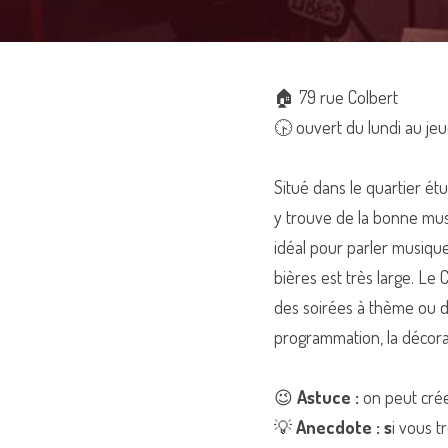
🏠 
79 rue Colbert
🕟 ouvert du lundi au jeud
Situé dans le quartier ét
y trouve de la bonne musi
idéal pour parler musique
bières est très large. L
des soirées à thème ou de
programmation, la décora
😉 
Astuce :
 on peut crée
💡 
Anecdote : s
i vous t