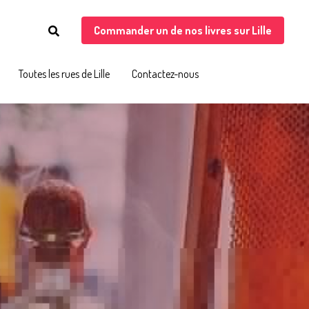
Commander un de nos livres sur Lille
Commander un de nos livres sur Lille
Toutes les rues de Lille
Toutes les rues de Lille
Contactez-nous
Contactez-nous