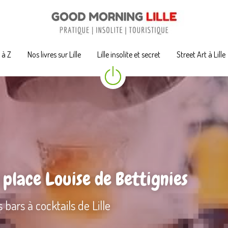
A à Z
A à Z
Nos livres sur Lille
Nos livres sur Lille
Lille insolite et secret
Lille insolite et secret
Street Art à Lille
Street Art à Lille
 place Louise de Bettignies
 bars à cocktails de Lille