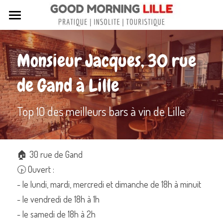
Tous nos articles
Monsieur Jacques, 30 rue 
Sortir à Lille
de Gand à Lille
Lille de A à Z
Nos livres sur Lille
Top 10 des meilleurs bars à vin de Lille
Lille insolite et secret
Street Art à Lille
🏠 30 rue de Gand
🕟 Ouvert :
Toutes les rues de Lille
- le lundi, mardi, mercredi et dimanche de 18h à minuit
Contactez-nous
- le vendredi de 18h à 1h
- le samedi de 18h à 2h
Rechercher