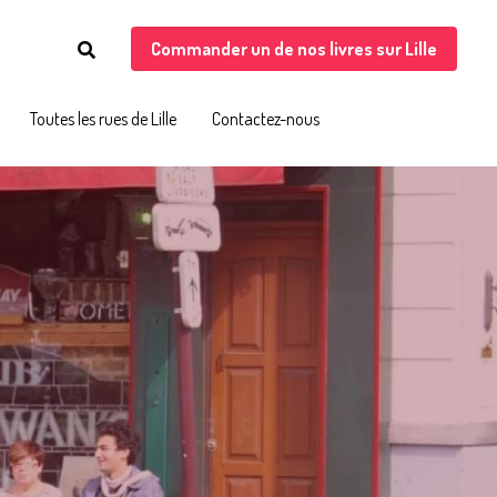
Commander un de nos livres sur Lille
Commander un de nos livres sur Lille
Toutes les rues de Lille
Toutes les rues de Lille
Contactez-nous
Contactez-nous