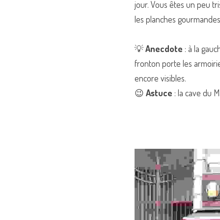
jour. Vous êtes un peu tri
les planches gourmandes
💡 
Anecdote
 : à la gau
fronton porte les armoirie
encore visibles.
😉 
Astuce
 : la cave du 