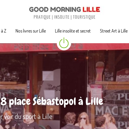
A à Z
A à Z
Nos livres sur Lille
Nos livres sur Lille
Lille insolite et secret
Lille insolite et secret
Street Art à Lille
Street Art à Lille
 
8 place Sébastopol à Lille
 voir du sport à Lille