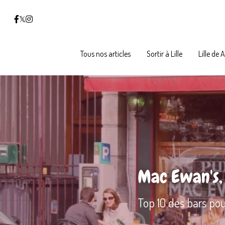
Tous nos articles
Tous nos articles
Sortir à Lille
Sortir à Lille
Lille de 
Lille de 
Mac Ewan's,
Top 10 des bars pour