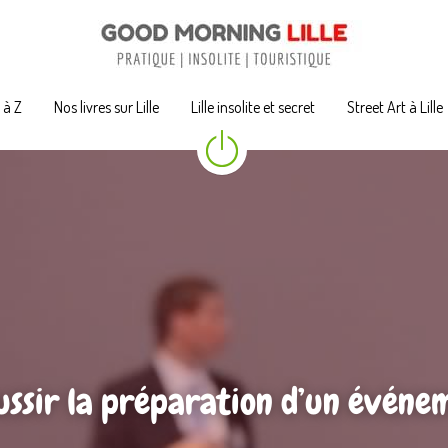
A à Z
A à Z
Nos livres sur Lille
Nos livres sur Lille
Lille insolite et secret
Lille insolite et secret
Street Art à Lille
Street Art à Lille
sir la préparation d’un événeme