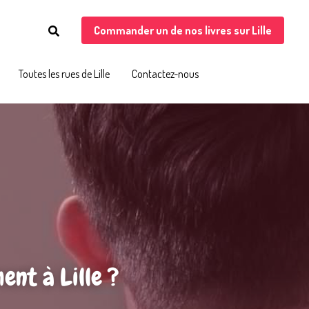
Commander un de nos livres sur Lille
Commander un de nos livres sur Lille
Toutes les rues de Lille
Toutes les rues de Lille
Contactez-nous
Contactez-nous
nt à Lille ?