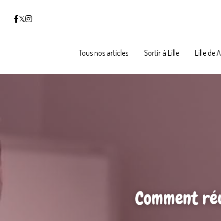
Tous nos articles
Tous nos articles
Sortir à Lille
Sortir à Lille
Lille de 
Lille de 
Comment réus