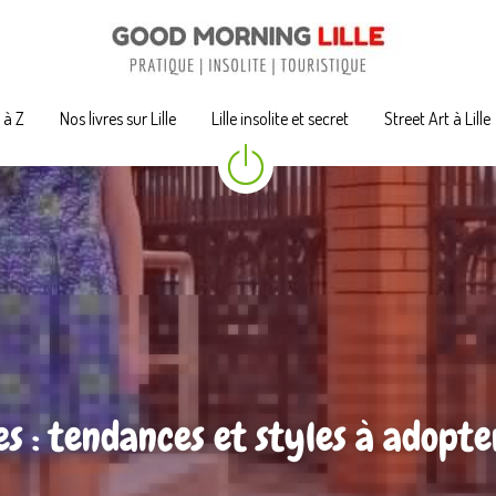
A à Z
A à Z
Nos livres sur Lille
Nos livres sur Lille
Lille insolite et secret
Lille insolite et secret
Street Art à Lille
Street Art à Lille
s : tendances et styles à adopter