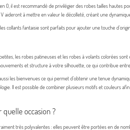
n O, il est recommandé de privilégier des robes tailles hautes pour
n V aideront à mettre en valeur le décolleté, créant une dynamiqu
s collants fantaisie sont parfaits pour ajouter une touche d’origina
petites, les robes patineuses et les robes à volants colorées sont d
mouvements et structure à votre silhouette, ce qui contribue entre 
aussi les bienvenues ce qui permet d’obtenir une tenue dynamiqu
ogie. Il est possible de combiner plusieurs motifs et couleurs afi
 quelle occasion ?
raiment très polyvalentes : elles peuvent être portées en de nom