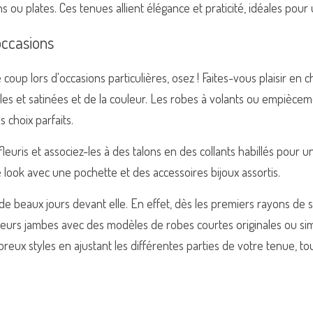
ns ou plates. Ces tenues allient élégance et praticité, idéales pour
occasions
coup lors d'occasions particulières, osez ! Faites-vous plaisir en ch
les et satinées et de la couleur. Les robes à volants ou empièceme
 choix parfaits.
uris et associez-les à des talons en des collants habillés pour un 
look avec une pochette et des accessoires bijoux assortis.
e beaux jours devant elle. En effet, dès les premiers rayons de 
leurs jambes avec des modèles de robes courtes originales ou sim
ux styles en ajustant les différentes parties de votre tenue, tou