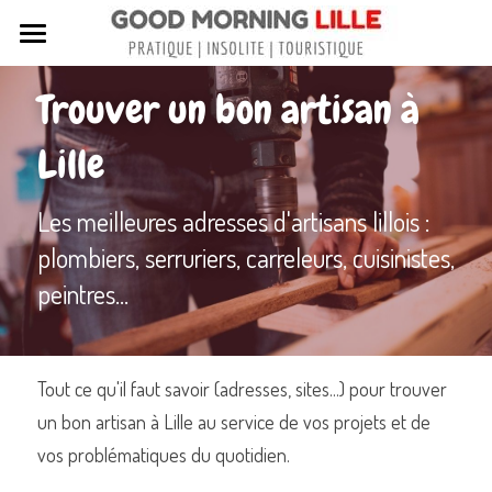
Tous nos articles
Trouver un bon artisan à 
Sortir à Lille
Lille
Lille de A à Z
Les meilleures adresses d'artisans lillois : 
Nos livres sur Lille
plombiers, serruriers, carreleurs, cuisinistes, 
Lille insolite et secret
peintres...
Street Art à Lille
Toutes les rues de Lille
Tout ce qu'il faut savoir (adresses, sites...) pour trouver 
un bon artisan à Lille au service de vos projets et de 
Contactez-nous
vos problématiques du quotidien.
Rechercher