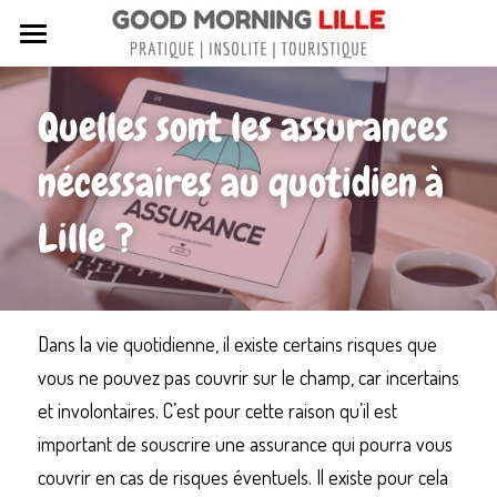
Tous nos articles
Quelles sont les assurances 
Sortir à Lille
nécessaires au quotidien à 
Lille de A à Z
Lille ?
Nos livres sur Lille
Lille insolite et secret
Street Art à Lille
Dans la vie quotidienne, il existe certains risques que 
vous ne pouvez pas couvrir sur le champ, car incertains 
Toutes les rues de Lille
et involontaires. C’est pour cette raison qu’il est 
Contactez-nous
important de souscrire une assurance qui pourra vous 
couvrir en cas de risques éventuels. Il existe pour cela 
Rechercher