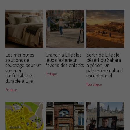
Commander un de nos livres sur Lille
Les meilleures
Grandir à Lille : les
Sortir de Lille : le
solutions de
jeux d’extérieur
désert du Sahara
couchage pour un
favoris des enfants
algérien, un
sommeil
patrimoine naturel
Pratique
confortable et
exceptionnel
durable à Lille
Touristique
Pratique