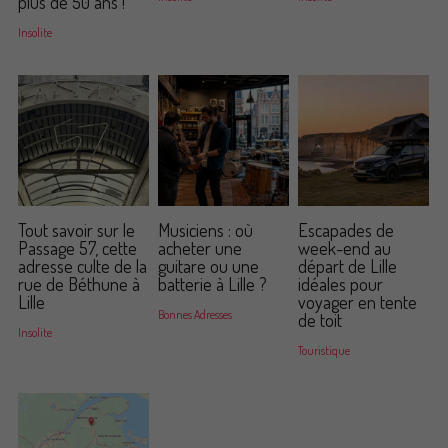
plus de 50 ans !
Insolite
Tout savoir sur le
Musiciens : où
Escapades de
Passage 57, cette
acheter une
week-end au
adresse culte de la
guitare ou une
départ de Lille
rue de Béthune à
batterie à Lille ?
idéales pour
Lille
voyager en tente
Bonnes Adresses
de toit
Insolite
Touristique