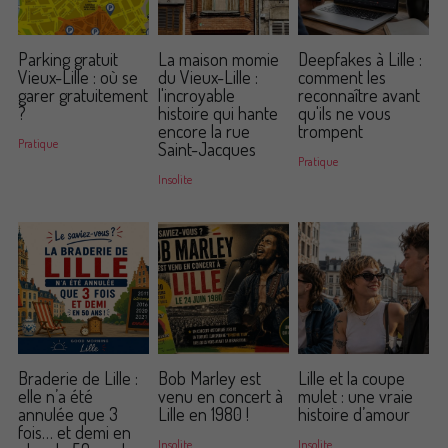
Parking gratuit
La maison momie
Deepfakes à Lille :
Vieux-Lille : où se
du Vieux-Lille :
comment les
garer gratuitement
l'incroyable
reconnaître avant
?
histoire qui hante
qu'ils ne vous
encore la rue
trompent
Pratique
Saint-Jacques
Pratique
Insolite
Braderie de Lille :
Bob Marley est
Lille et la coupe
elle n’a été
venu en concert à
mulet : une vraie
annulée que 3
Lille en 1980 !
histoire d’amour
fois… et demi en
Insolite
Insolite