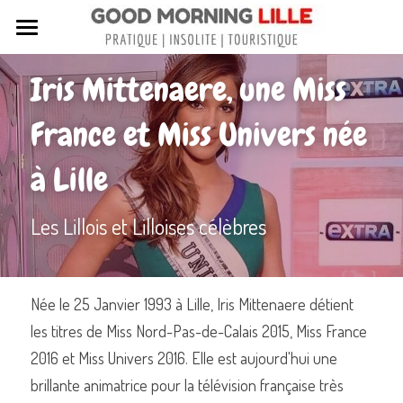
Tous nos articles
Iris Mittenaere, une Miss 
Sortir à Lille
France et Miss Univers née 
Lille de A à Z
à Lille
Nos livres sur Lille
Les Lillois et Lilloises célèbres
Lille insolite et secret
Street Art à Lille
Née le 25 Janvier 1993 à Lille, Iris Mittenaere détient 
Toutes les rues de Lille
les titres de Miss Nord-Pas-de-Calais 2015, Miss France 
Contactez-nous
2016 et Miss Univers 2016. Elle est aujourd'hui une 
brillante animatrice pour la télévision française très 
Rechercher