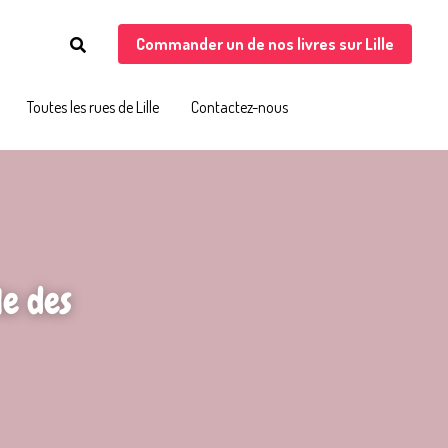
Commander un de nos livres sur Lille
Commander un de nos livres sur Lille
Toutes les rues de Lille
Toutes les rues de Lille
Contactez-nous
Contactez-nous
e des 