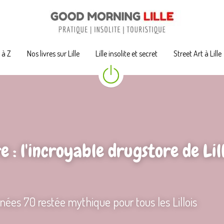
A à Z
A à Z
Nos livres sur Lille
Nos livres sur Lille
Lille insolite et secret
Lille insolite et secret
Street Art à Lille
Street Art à Lille
 : l'incroyable drugstore de Lill
ées 70 restée mythique pour tous les Lillois