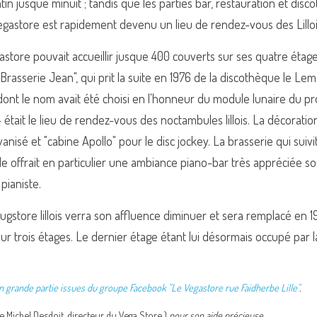
in jusque minuit ; tandis que les parties bar, restauration et disc
egastore est rapidement devenu un lieu de rendez-vous des Lilloi
gastore pouvait accueillir jusque 400 couverts sur ses quatre étag
Brasserie Jean", qui prit la suite en 1976 de la discothèque le Lem, 
dont le nom avait été choisi en l'honneur du module lunaire du p
 était le lieu de rendez-vous des noctambules lillois. La décoration
vanisé et "cabine Apollo" pour le disc jockey. La brasserie qui suivit 
le offrait en particulier une ambiance piano-bar très appréciée so
 pianiste.
rugstore lillois verra son affluence diminuer et sera remplacé en 1
r trois étages. Le dernier étage étant lui désormais occupé par la
n grande partie issues du groupe Facebook "Le Vegastore rue Faidherbe Lille"
.
e Michel Desdoit​, directeur du Vega Store ) 
pour son aide précieuse.