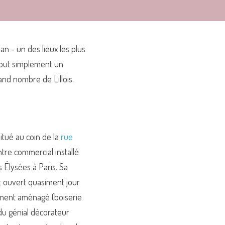
n - un des lieux les plus 
tout simplement un 
and nombre de Lillois.
tué au coin de la 
rue 
ntre commercial installé 
Élysées à Paris. Sa 
t ouvert quasiment jour 
ement aménagé (boiserie 
du génial décorateur 