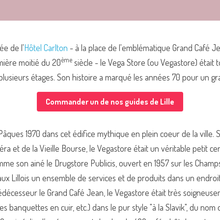
ée de l'
Hôtel Carlton
 - à la place de l'emblématique Grand Café Jea
ème
emière moitié du 20
 siècle - le Vega Store (ou Vegastore) était 
plusieurs étages. Son histoire a marqué les années 70 pour un gr
Commander un de nos guides de Lille
âques 1970 dans cet édifice mythique en plein coeur de la ville. Si
éra et de la Vieille Bourse, le Vegastore était un véritable petit ce
mme son ainé le Drugstore Publicis, ouvert en 1957 sur les Champs 
 aux Lillois un ensemble de services et de produits dans un endroi
édécesseur le Grand Café Jean, le Vegastore était très soigneus
s banquettes en cuir, etc.) dans le pur style "à la Slavik", du nom 