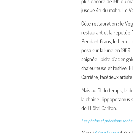
plus encore de 10h du mat
jusque 4h du matin. Le V
Côté restauration : le Ve
restaurant et la réputée "
Pendant 6 ans, le Lem - 
posa sur la lune en 1969 -
soignée : piste d'acier gal
chaleureuse et festive. El
Carrière, facétieux artiste
Mais au fil du temps, le d
la chaine Hippopotamus su
de l'Hôtel Carlton.
Les photos et précisions sont e
Merci à 
Patrice Desdoit
 (
frère d