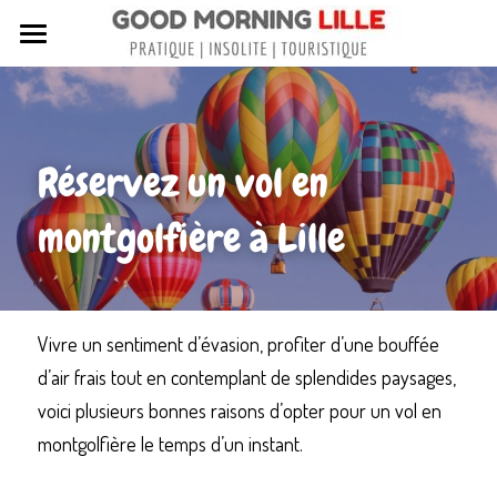
Tous nos articles
Sortir à Lille
Réservez un vol en 
Lille de A à Z
montgolfière à Lille
Nos livres sur Lille
Lille insolite et secret
Street Art à Lille
Vivre un sentiment d’évasion, profiter d’une bouffée 
d’air frais tout en contemplant de splendides paysages, 
Toutes les rues de Lille
voici plusieurs bonnes raisons d’opter pour un vol en 
Contactez-nous
montgolfière le temps d’un instant.
Rechercher