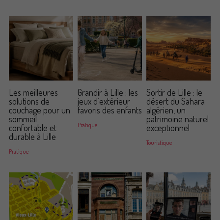
Commander un de nos livres sur Lille
Les meilleures
Grandir à Lille : les
Sortir de Lille : le
solutions de
jeux d’extérieur
désert du Sahara
couchage pour un
favoris des enfants
algérien, un
sommeil
patrimoine naturel
Pratique
confortable et
exceptionnel
durable à Lille
Touristique
Pratique