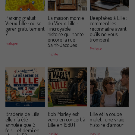
Parking gratuit
La maison momie
Deepfakes à Lille :
Vieux-Lille : où se
du Vieux-Lille :
comment les
garer gratuitement
l'incroyable
reconnaître avant
?
histoire qui hante
qu'ils ne vous
encore la rue
trompent
Pratique
Saint-Jacques
Pratique
Insolite
Braderie de Lille :
Bob Marley est
Lille et la coupe
elle n’a été
venu en concert à
mulet : une vraie
annulée que 3
Lille en 1980 !
histoire d’amour
fois… et demi en
Insolite
Insolite