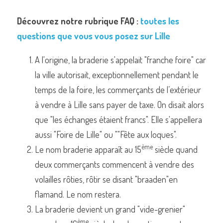
Découvrez notre rubrique FAQ : 
toutes les 
questions que vous vous posez sur Lille
Commander un de nos livres sur Lille
A l'origine, la braderie s'appelait "franche foire" car 
la ville autorisait, exceptionnellement pendant le 
temps de la foire, les commerçants de l’extérieur 
à vendre à Lille sans payer de taxe. On disait alors 
que "les échanges étaient francs". Elle s'appellera 
aussi "Foire de Lille" ou ""Fête aux loques".
ème
Le nom braderie apparaît au 15
 siècle quand 
deux commerçants commencent à vendre des 
volailles rôties, rôtir se disant "braaden"en 
flamand. Le nom restera.
La braderie devient un grand "vide-grenier" 
ème