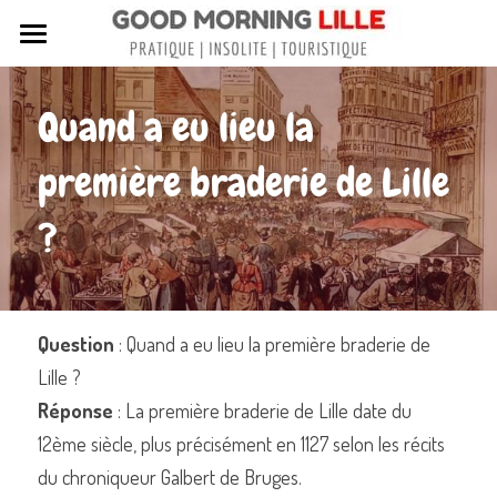
Tous nos articles
Quand a eu lieu la 
Sortir à Lille
première braderie de Lille 
Lille de A à Z
?
Nos livres sur Lille
Lille insolite et secret
Street Art à Lille
Question
 : Quand a eu lieu la première braderie de 
Lille ?
Toutes les rues de Lille
Réponse
 : La première braderie de Lille date du 
Contactez-nous
12ème siècle, plus précisément en 1127 selon les récits 
du chroniqueur Galbert de Bruges.
Rechercher