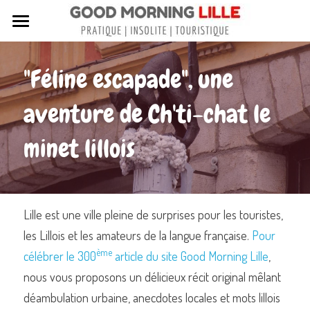
Tous nos articles
"Féline escapade", une 
Sortir à Lille
aventure de Ch'ti-chat le 
Lille de A à Z
minet lillois
Nos livres sur Lille
Lille insolite et secret
Street Art à Lille
Lille est une ville pleine de surprises pour les touristes, 
les Lillois et les amateurs de la langue française. 
Pour 
Toutes les rues de Lille
ème
célébrer le 300
 article du site Good Morning Lille
, 
Contactez-nous
nous vous proposons un délicieux récit original mêlant 
déambulation urbaine, anecdotes locales et mots lillois 
Rechercher