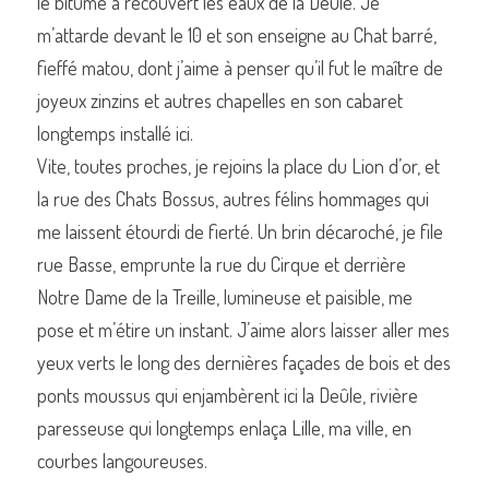
le bitume a recouvert les eaux de la Deûle. Je 
m’attarde devant le 10 et son enseigne au Chat barré, 
fieffé matou, dont j’aime à penser qu’il fut le maître de 
joyeux zinzins et autres chapelles en son cabaret 
longtemps installé ici.
Vite, toutes proches, je rejoins la place du Lion d’or, et 
la rue des Chats Bossus, autres félins hommages qui 
me laissent étourdi de fierté. Un brin décaroché, je file 
rue Basse, emprunte la rue du Cirque et derrière 
Notre Dame de la Treille, lumineuse et paisible, me 
pose et m’étire un instant. J’aime alors laisser aller mes 
yeux verts le long des dernières façades de bois et des 
ponts moussus qui enjambèrent ici la Deûle, rivière 
paresseuse qui longtemps enlaça Lille, ma ville, en 
courbes langoureuses.