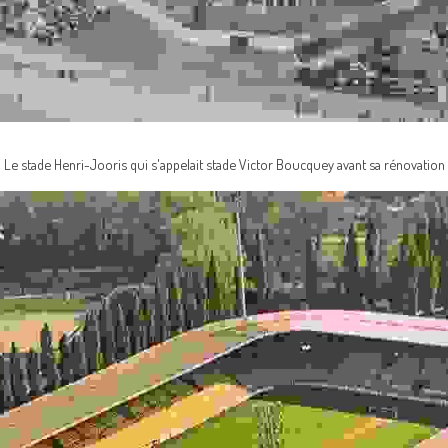
Le stade Henri-Jooris qui s'appelait stade Victor Boucquey avant sa rénovation