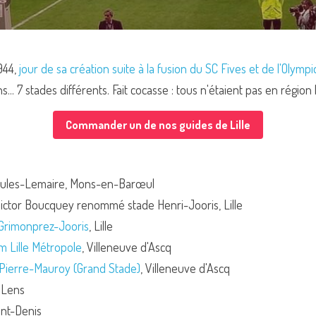
44, 
jour de sa création suite à la fusion du SC Fives et de l'Olympiq
.. 7 stades différents. Fait cocasse : tous n'étaient pas en région li
Commander un de nos guides de Lille
e Jules-Lemaire, Mons-en-Barœul
 Victor Boucquey renommé stade Henri-Jooris, Lille
Grimonprez-Jooris
, Lille
m Lille Métropole
, Villeneuve d'Ascq
Pierre-Mauroy (Grand Stade)
, Villeneuve d'Ascq
, Lens
int-Denis