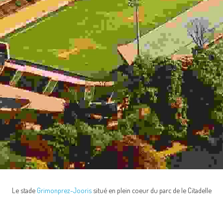
Le stade 
Grimonprez-Jooris
 situé en plein coeur du parc de le Citadelle