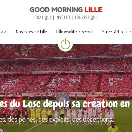
A à Z
A à Z
Nos livres sur Lille
Nos livres sur Lille
Lille insolite et secret
Lille insolite et secret
Street Art à Lille
Street Art à Lille
des du Losc depuis sa création en
s, des peines, des exploits, des déceptions...