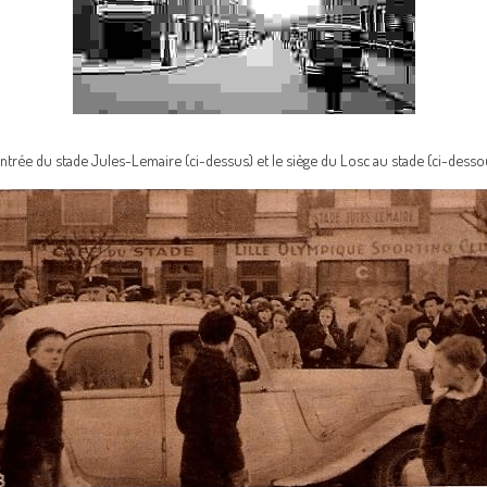
entrée du stade Jules-Lemaire (ci-dessus) et le siège du Losc au stade (ci-desso