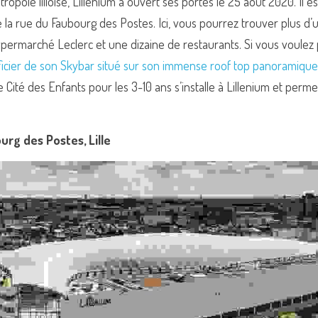
opole lilloise, Lillenium a ouvert ses portes le 25 août 2020. Il e
de la rue du Faubourg des Postes. Ici, vous pourrez trouver plus d’
ermarché Leclerc et une dizaine de restaurants. Si vous voulez 
icier de son Skybar situé sur son immense roof top panoramique
e Cité des Enfants pour les 3-10 ans s’installe à Lillenium et perme
urg des Postes, Lille