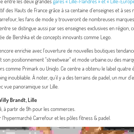
ille entre les deux grandes 
gares « Lille-Flandres » et « Lille-Europ
ctif des Hauts de France grâce à sa centaine d’enseignes et à ses
arrefour, les fans de mode y trouveront de nombreuses marques
entre se distingue aussi par ses enseignes exclusives en région, 
uée de Bershka et de concepts innovants comme Lego.
encore enrichie avec l'ouverture de nouvelles boutiques tendance
ant son positionnement "streetwear" et mode urbaine.ou des marqu
eurs comme Primark ou Uniqlo. Ce centre a obtenu le label quatre é
g inoubliable. À noter, qu'il y a 
des terrains de padel, un mur d'e
c vue panoramique sur Lille.
lly Brandt, Lille
i, à partir de 9h pour les commerces.
r l'hypermarché Carrefour et les pôles fitness & padel.