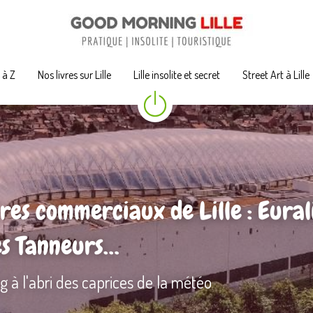
A à Z
A à Z
Nos livres sur Lille
Nos livres sur Lille
Lille insolite et secret
Lille insolite et secret
Street Art à Lille
Street Art à Lille
res commerciaux de Lille : Euralil
es Tanneurs…
g à l'abri des caprices de la météo