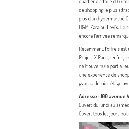
quartier d’affaire d’Eural
de shopping le plus attra
plus d'un hypermarché C
H&M, Zara ou Levi’s. Le c
encore l'arrivée remarq
Récemment, l'offre s'est 
Project X Paris, renforç
ne trouve nulle part aill
une expérience de shoppin
gym au dernier étage ave
Adresse : 100 avenue Wi
Ouvert du lundi au samed
Ouvert tous les jours pou