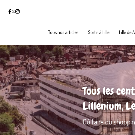
Tous nos articles
Tous nos articles
Sortir à Lille
Sortir à Lille
Lille de 
Lille de 
Tous les cent
Lillenium, L
Où faire du shoppin