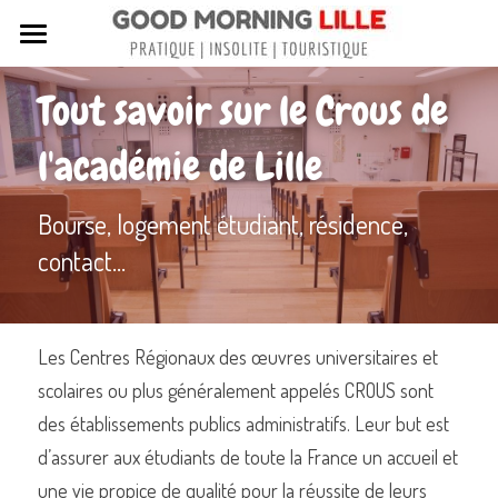
Tous nos articles
Tout savoir sur le Crous de 
Sortir à Lille
l'académie de Lille
Lille de A à Z
Bourse, logement étudiant, résidence, 
Nos livres sur Lille
contact...
Lille insolite et secret
Street Art à Lille
Les Centres Régionaux des œuvres universitaires et 
Toutes les rues de Lille
scolaires ou plus généralement appelés CROUS sont 
des établissements publics administratifs. Leur but est 
Contactez-nous
d’assurer aux étudiants de toute la France un accueil et 
une vie propice de qualité pour la réussite de leurs 
Rechercher