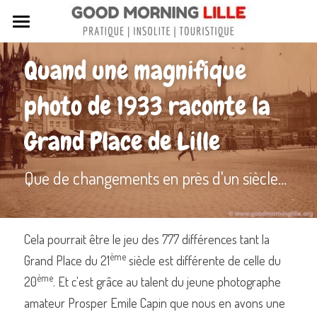
Tous nos articles
Quand une magnifique 
Sortir à Lille
photo de 1933 raconte la 
Lille de A à Z
Grand Place de Lille
Nos livres sur Lille
Que de changements en près d'un siècle...
Lille insolite et secret
Street Art à Lille
Cela pourrait être le jeu des 777 différences tant la 
Toutes les rues de Lille
ème
Grand Place du 21
 siècle est différente de celle du 
ème
Contactez-nous
20
. Et c'est grâce au talent du jeune photographe 
amateur Prosper Emile Capin que nous en avons une 
Rechercher