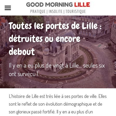
Tous nos articles
Toutes les portes de Lille : 
Sortir à Lille
détruites ou encore 
Lille de A à Z
debout
Nos livres sur Lille
Il y en a eu plus de vingt à Lille... seules six 
Lille insolite et secret
ont survécu !
Street Art à Lille
Toutes les rues de Lille
L'histoire de Lille est très liée à ses portes de ville. Elles 
Contactez-nous
sont le reflet de son évolution démographique et de 
son glorieux passé fortifié. Il y en a eu plus d'un 
Rechercher